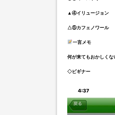
▲④イリュージョン
△⑤カフェノワール
一言メモ
何が来てもおかしくな
◇ビギナー